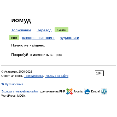
иомуд
Толкование
Перевод
Книги
все
электронные книги
аудиокниги
Ничего не найдено.
Попробуйте изменить запрос
© Академик, 2000-2026
18+
Обратная связь:
Техподдержка
,
Реклама на сайте
👣 Путешествия
Экспорт словарей на сайты
, сделанные на PHP,
Joomla,
Drupal,
WordPress, MODx.